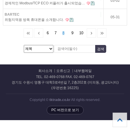
03-02
경제적인 Modbus/TCP ECO 커플러가 출시되었습…
BARTEC
05-31
위험지역용 방폭 휴대폰을 소개합니다.
6
7
8
9
10
회사소개
오류신고
내부웹메일
TEL. 02-469-0768 FAX. 02-469-0767
경기도 수원시 영통구 대학3로4번길 7, 2층202호 (이의동, 광교U시티)
(우편번호:16225)
Copyright ©
tktrade.co.kr
All rights reserved.
PC 버전으로 보기