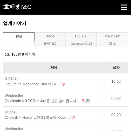
업계이야기
Hubbell
R.STAHL
Weidmuller
전체
BARTEC
Universal Robot
Other
Total 103건
8 페이지
제목
날짜
R.STAHL
10-05
Grounding Monitoring Device 84…
Weidmuller
03-12
Omnimate 4.0 PCB 커넥터를 신규 출시합니다…
Hubbell
09-20
Chalmit사 (Hadar 브랜드) 모듈형 Flood…
Weidmuller