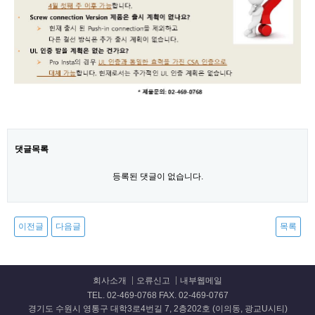
댓글목록
등록된 댓글이 없습니다.
이전글
다음글
목록
회사소개
오류신고
내부웹메일
TEL. 02-469-0768 FAX. 02-469-0767
경기도 수원시 영통구 대학3로4번길 7, 2층202호 (이의동, 광교U시티)