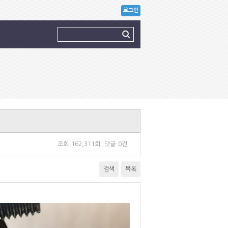
로그인
조회
162,311회
댓글
0건
검색
목록