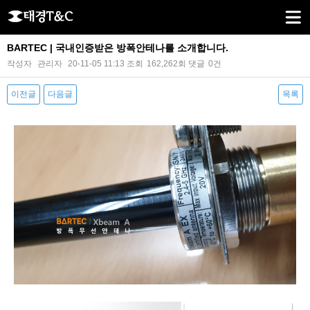
BARTEC | 국내인증받은 방폭안테나를 소개합니다.
작성자
관리자
20-11-05 11:13
조회
162,262회
댓글
0건
이전글
다음글
목록
본문