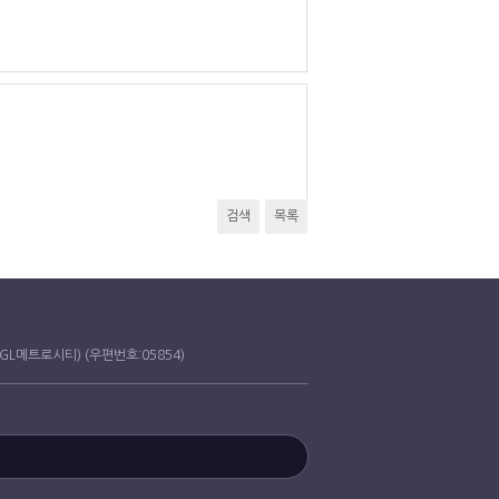
검색
목록
 V1 GL메트로시티) (우편번호:05854)