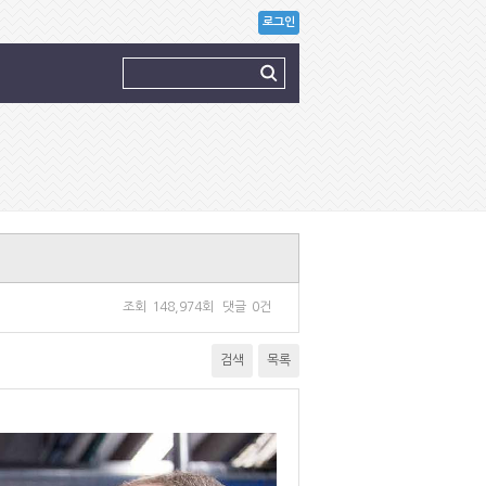
로그인
조회
148,974회
댓글
0건
검색
목록