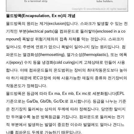
몰드방폭(Encapsulation, Ex m)의 개념
몰드방폭의 원리는 제거(exclusion)입니다. 스파크가 발생할 수 있는 전
기적인 부분(electrical parts)을 컴파운드로 둘러쌓아(enclosed in a co
mpound) 폭발성 위험기체와의 접촉 자체를 막는 것입니다. 스파크가
일어나도 주변에 연료가 없으니 폭발이 일어나지 않는 원리입니다. 컴
파운드는 열경화성(thermosetting), 열가소성(thermoplastic), 또는 에폭
시(epoxy) 수지 등을 냉경화(cold curing)시켜 고체상태로 만들어 사용
합니다. 이때 컴파운드들의 온도범위는 장비의 최대작동온도보다 높아
야 하기 때문에 IEC규정에 의해 사용가능한 재질의 종류와 전기장비의
작동온도가 정해집니다.
몰드방폭은 등급에 따라 Ex ma, Ex mb, Ex mc로 세분화됩니다(EPL
기준으로는 Ga/Da, Gb/Db, Gc/Dc로 표시합니다). 등급을 나누는 기준
은 전기장치 둘러싸는 상자의 두께에 따라 정해집니다. 당연한 말이지
만 두꺼울수록 높은 방폭등급을 가집니다. 컴파운드로 둘러싸는 전기
적 부분에서 발생하는 발열이 중요한 이슈라 발열에도 얼마나 견디느
냐를 컴파운드 두께로 가늠하기 때문입니다.