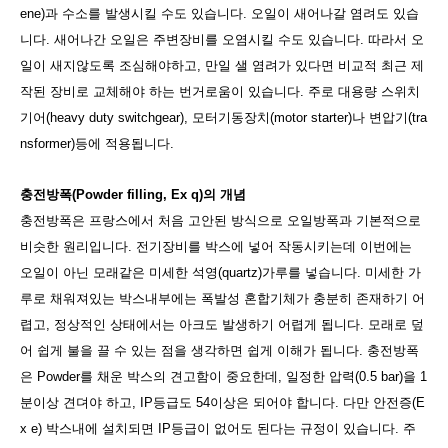
ene)과 수소를 발생시킬 수도 있습니다. 오일이 새어나갈 염려도 있습
니다. 새어나간 오일은 주변장비를 오염시킬 수도 있습니다. 따라서 오
일이 새지않도록 조심해야하고, 만일 샐 염려가 있다면 비교적 최근 제
작된 장비로 교체해야 하는 번거로움이 있습니다. 주로 대용량 스위치
기어(heavy duty switchgear), 모터기동장치(motor starter)나 변압기(tra
nsformer)등에 적용됩니다.
충전방폭(Powder filling, Ex q)의 개념
충전방폭은 프랑스에서 처음 고안된 방식으로 오일방폭과 기본적으로
비슷한 원리입니다. 전기장비를 박스에 넣어 작동시키는데 이번에는
오일이 아닌 모래같은 미세한 석영(quartz)가루를 넣습니다. 미세한 가
루로 채워져있는 박스내부에는 폭발성 혼합기체가 충분히 존재하기 어
렵고, 정상적인 상태에서는 아크도 발생하기 어렵게 됩니다. 모래로 덮
어 쉽게 불을 끌 수 있는 점을 생각하면 쉽게 이해가 됩니다. 충전방폭
은 Powder를 채운 박스의 견고함이 중요한데, 일정한 압력(0.5 bar)을 1
분이상 견뎌야 하고, IP등급도 54이상은 되어야 합니다. 다만 안전증(E
x e) 박스내에 설치되면 IP등급이 없어도 된다는 규정이 있습니다. 주