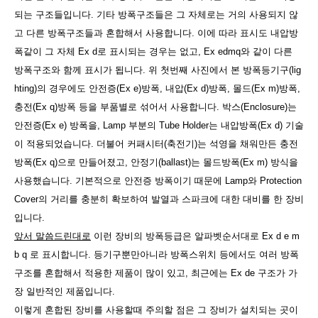
되는 구조들입니다. 기타 방폭구조들은 그 자체로는 거의 사용되지 않
고 다른 방폭구조들과 혼합해서 사용합니다. 이에 따라 표시도 내압방
폭같이 그 자체 Ex d로 표시되는 경우는 없고, Ex edmq와 같이 다른
방폭구조와 함께 표시가 됩니다. 위 첫번째 사진에서 본 방폭등기구(lig
hting)의 경우에도 안전증(Ex e)방폭, 내압(Ex d)방폭, 몰드(Ex m)방폭,
충전(Ex q)방폭 등을 부품별로 섞어서 사용합니다. 박스(Enclosure)는
안전증(Ex e) 방폭을, Lamp 부분의 Tube Holder는 내압방폭(Ex d) 기술
이 적용되었습니다. 더불어 커패시터(축전기)는 석영을 채워만든 충전
방폭(Ex q)으로 만들어졌고, 안정기(ballast)는 몰드방폭(Ex m) 방식을
사용했습니다. 기본적으로 안전증 방폭이기 때문에 Lamp와 Protection
Cover의 거리를 충분히 확보하여 발열과 스파크에 대한 대비를 한 장비
입니다.
앞서 말씀드린대로
이런 장비의 방폭등급은 알파벳순서대로 Ex d e m
b q 로 표시합니다. 등기구뿐만아니라 방폭스위치 등에서도 여러 방폭
구조를 혼합해서 적용한 제품이 많이 있고, 최근에는 Ex de 구조가 가
장 일반적인 제품입니다.
이렇게 혼합된 장비를 사용할때 주의할 점은 그 장비가 설치되는 곳이