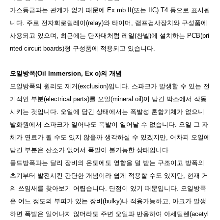
가스등급과는 관계가 없기 때문에 Ex mb II(또는 IIC) T4 등으로 표시됩
니다. 주로 전자회로릴레이(relay)와 타이머, 램프검사장치와 구성품에
사용되고 있으며, 최근에는 단자대처럼 레일(찬넬)에 설치하는 PCB(pri
nted circuit boards)형 구성품에 적용되고 있습니다.
오일방폭(Oil Immersion, Ex o)의 개념
오일방폭의 원리도 제거(exclusion)입니다. 스파크가 발생할 수 있는 전
기적인 부분(electrical parts)를 오일(mineral oil)이 담긴 박스에서 작동
시키는 것입니다. 오일에 담긴 상태에서는 폭발성 혼합기체가 없으니
발화원에서 스파크가 일어나도 폭발이 일어날 수 없습니다. 오일 그 자
체가 연료가 될 수도 있지 않을까 생각하실 수 있겠지만, 어차피 오일에
담긴 부분은 산소가 없어서 폭발이 불가능한 상태입니다.
몰드방폭과는 달리 장비의 온도에도 영향을 덜 받는 구조이고 방폭의
초기부터 발전시킨 간단한 개념이라 쉽게 적용할 수도 있지만, 현재 거
의 쓰임새를 찾아보기 어렵습니다. 단점이 있기 때문입니다. 오일방폭
은 어느 정도의 부피가 있는 장비(bulky)나 적용가능하고, 아크가 발생
하면 폭발은 일어나지 않더라도 주변 오일과 반응하여 아세틸렌(acetyl