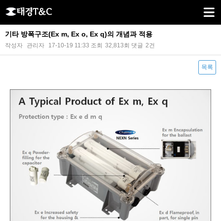
기타 방폭구조(Ex m, Ex o, Ex q)의 개념과 적용
작성자
관리자
17-10-19 11:33
조회
32,813회
댓글
2건
목록
본문